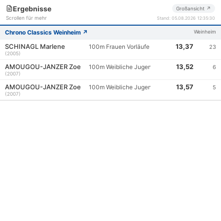
Ergebnisse
Großansicht ↗
Scrollen für mehr
Stand: 05.08.2026 12:35:30
Chrono Classics Weinheim ↗
Weinheim
SCHINAGL Marlene
13,37
100m Frauen Vorläufe
23
(2005)
AMOUGOU-JANZER Zoe
13,52
100m Weibliche Jugend U20 Vorläufe
6
(2007)
AMOUGOU-JANZER Zoe
13,57
100m Weibliche Jugend U20 Finale
5
(2007)